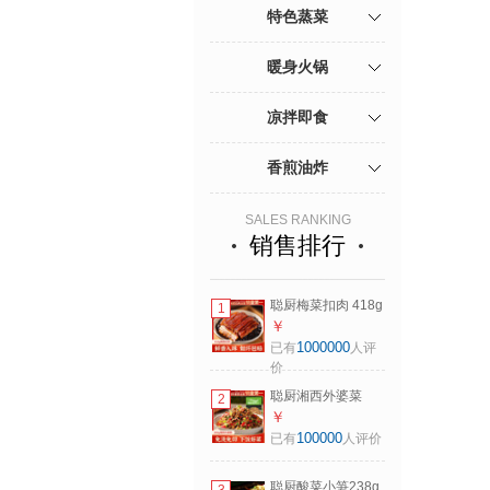
特色蒸菜
暖身火锅
凉拌即食
香煎油炸
SALES RANKING
销售排行
聪厨梅菜扣肉 418g
1
虎皮扣肉预制菜方
￥
便菜肉类熟食香辣
1000000
已有
人评
味蒸菜
价
聪厨湘西外婆菜
2
200g半成品预制蔬
￥
菜下饭菜袋装炒制
100000
已有
人评价
即食
聪厨酸菜小笋238g