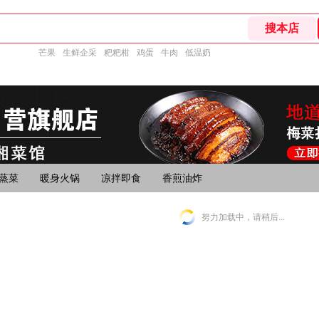
芒果
生鲜企采
粑粑柑
鸡蛋
牛肉
低温奶
蒸菜
暖身火锅
凉拌即食
香煎油炸
努力加载中，请稍后...