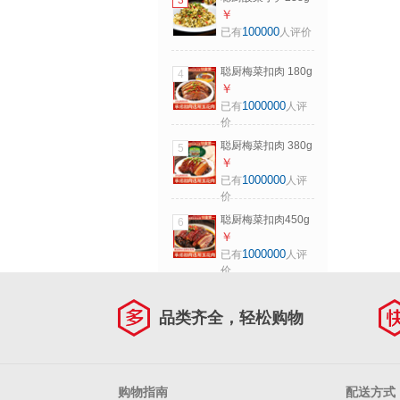
3
笋蔬菜老坛酸菜半
￥
成品下饭菜炒制即
100000
已有
人评价
食
聪厨梅菜扣肉 180g
4
五花肉蒸菜下饭菜
￥
咸香味加热即食
1000000
已有
人评
价
聪厨梅菜扣肉 380g
5
五花肉半成品熟食
￥
下饭菜冷冻加热即
1000000
已有
人评
食
价
聪厨梅菜扣肉450g
6
香辣味厚切猪肉五
￥
花肉年夜饭加热即
1000000
已有
人评
食快手菜
价
品类齐全，轻松购物
购物指南
配送方式